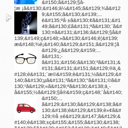
&#150;ã&#129;§å­
¦æ ¡ã&#130;&#146;ä¼&#145;ã&#129;¾ã&#12
9;&#155;ã&#130;&#139;...
è&#135;ªå·±ã&#130;¢ã&#131;&#1
49;ã&#130;£ã&#131;ªã&#130;¨ã&#
130;¤ã&#131;&#136;ã&#129;§å&#
139;&#149;ç&#148;»ã&#130;&#146;è¦&#139;
æ&#148;¾é¡&#140;ã&#129;&#151;ã&#129;¦ã
&#129;¿ã&#129;&#159;...
ã&#131;­
ã&#131;&#156;ã&#130;³ã&#131;&
#131;ã&#131;&#151;ã&#129;®ä¸&
#128;é&#131;¨æ©&#159;è&#131;½ã&#129;&#
140;ã&#130;µã&#131;³ã&#130;°ã&#131;©ã&#
130;¹ã&#129;«ã&#129;ªã&#130;&#138;ä¸­
å&#155;½ã&#129;§å®&#159;ç&#148;¨å&#140;
&#150;...
ã&#129;&#130;ã&#129;&#138;ã&#
130;&#138;é&#129;&#139;è»¢ã&#
129;®å ±é&#129;&#147;ã&#129;&
#140;è&#138;±ç&#155;&#155;ã&#130;&#138;