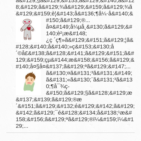
ã&#129;§ã&#129;&#153;ã&#129;&#140;ã&#12
8;&#129;ã&#129;¾ã&#129;&#159;ã&#129;¾ã
&#129;&#159;è¦&#143;å&#136;¶å¼·å&#140;&
#150;ã&#129;®...
å¤&#149;å¼µå¸&#130;ã&#129;&#
140;è²¡æ&#148;
¿ç ´ç¶»ã&#129;&#151;ã&#129;¦ã&
#128;&#140;å&#140;»ç&#153;&#130;å
´©å£&#138;ã&#128;&#141;ã&#129;&#151;ã&#
129;&#159;çµ&#144;æ&#158;&#156;ã&#129;&
#140;å¤§å¤&#137;ã&#129;ªã&#129;&#147;...
ã&#130;¤ã&#131;³ã&#131;&#149;
ã&#131;«ã&#130;¨ã&#131;³ã&#13
0;¶å¯¾ç­
&#150;ã&#129;§ã&#128;&#129;æ
&#137;&#139;ã&#129;®æ
´&#151;ã&#129;&#132;é&#129;&#142;ã&#129;
&#142;ã&#129;¯é&#128;&#134;å&#138;¹æ&#
158;&#156;ã&#129;ªã&#129;®ï¼&#159;ï¼&#1
29;...