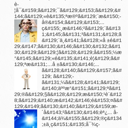
è­
¦å¯&#159;ã&#129;¯ã&#129;&#153;ã&#129;&#
144;ã&#129;«è&#135;ªæ®ºã&#129;¨æ&#150;­
å®&#154;ã&#129;&#153;...
ç&#155;¸æ&#146;²ã&#129;¨ã&#13
1;&#145;ã&#131;³ã&#131;&#128;ã
&#129;¨ä¸&#141;å&#128;«å ±é&#1
29;&#147;ã&#130;&#146;ã&#130;&#132;ã&#1
30;&#129;ã&#129;¦ã&#128;&#129;å&#155;½æ
°&#145;ã&#129;«é&#135;&#141;è¦&#129;ã&#
129;ªæ&#131;…å ±ã&#130;&#146;...
ã&#128;&#140;ã&#129;&#157;ã&#
129; ã&#129;­
ã&#131;¼ã&#128;&#141;ã&#129;
&#140;äººæ°&#151;ã&#129;ªã&#1
29;®ã&#129;§ã&#128;&#129;æ&#150;¹è¨&#12
8;ã&#129;&#140;æ&#142;&#146;é&#153;¤ã&#
129;&#149;ã&#130;&#140;ã&#129;&#159;æ­
´å&#143;²ã&#130;&#146;èª¿...
å­
&#144;ä¾&#155;ã&#129;®ç&#134
;±ä¸­ç&#151;&#135;å¯¾ç­