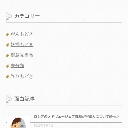
カテゴリー
がんもどき
妖怪もどき
御意見当番
未分類
詐欺もどき
面白記事
ロシアのメドヴェージェフ首相が宇宙人について語った
2018年3月4日