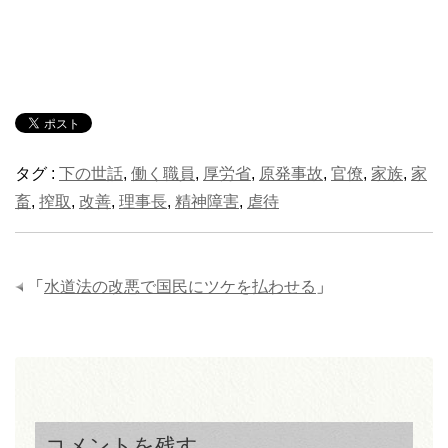
タグ :
下の世話
,
働く職員
,
厚労省
,
原発事故
,
官僚
,
家族
,
家
畜
,
搾取
,
改善
,
理事長
,
精神障害
,
虐待
「
水道法の改悪で国民にツケを払わせる
」
コメントを残す