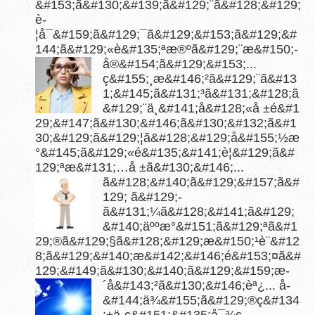
&#153;ã&#130;&#139;ã&#129;¨ã&#128;&#129;
è­
¦å¯&#159;ã&#129;¯ã&#129;&#153;ã&#129;&#
144;ã&#129;«è&#135;ªæ®ºã&#129;¨æ&#150;­
å®&#154;ã&#129;&#153;...
ç&#155;¸æ&#146;²ã&#129;¨ã&#13
1;&#145;ã&#131;³ã&#131;&#128;ã
&#129;¨ä¸&#141;å&#128;«å ±é&#1
29;&#147;ã&#130;&#146;ã&#130;&#132;ã&#1
30;&#129;ã&#129;¦ã&#128;&#129;å&#155;½æ
°&#145;ã&#129;«é&#135;&#141;è¦&#129;ã&#
129;ªæ&#131;…å ±ã&#130;&#146;...
ã&#128;&#140;ã&#129;&#157;ã&#
129; ã&#129;­
ã&#131;¼ã&#128;&#141;ã&#129;
&#140;äººæ°&#151;ã&#129;ªã&#1
29;®ã&#129;§ã&#128;&#129;æ&#150;¹è¨&#12
8;ã&#129;&#140;æ&#142;&#146;é&#153;¤ã&#
129;&#149;ã&#130;&#140;ã&#129;&#159;æ­
´å&#143;²ã&#130;&#146;èª¿...
å­
&#144;ä¾&#155;ã&#129;®ç&#134