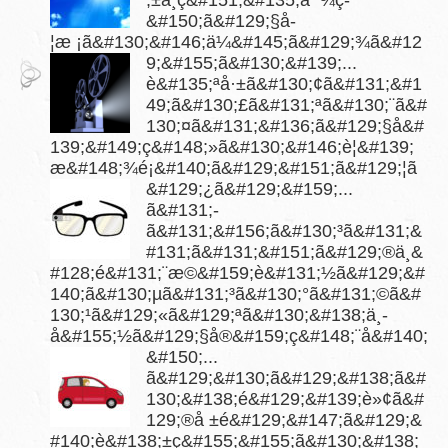
;±ä¸­ç&#151;&#135;å¯¾ç­
&#150;ã&#129;§å­
¦æ ¡ã&#130;&#146;ä¼&#145;ã&#129;¾ã&#12
9;&#155;ã&#130;&#139;...
è&#135;ªå·±ã&#130;¢ã&#131;&#1
49;ã&#130;£ã&#131;ªã&#130;¨ã&#
130;¤ã&#131;&#136;ã&#129;§å&#
139;&#149;ç&#148;»ã&#130;&#146;è¦&#139;
æ&#148;¾é¡&#140;ã&#129;&#151;ã&#129;¦ã
&#129;¿ã&#129;&#159;...
ã&#131;­
ã&#131;&#156;ã&#130;³ã&#131;&
#131;ã&#131;&#151;ã&#129;®ä¸&
#128;é&#131;¨æ©&#159;è&#131;½ã&#129;&#
140;ã&#130;µã&#131;³ã&#130;°ã&#131;©ã&#
130;¹ã&#129;«ã&#129;ªã&#130;&#138;ä¸­
å&#155;½ã&#129;§å®&#159;ç&#148;¨å&#140;
&#150;...
ã&#129;&#130;ã&#129;&#138;ã&#
130;&#138;é&#129;&#139;è»¢ã&#
129;®å ±é&#129;&#147;ã&#129;&
#140;è&#138;±ç&#155;&#155;ã&#130;&#138;