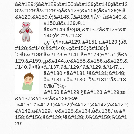
ã&#129;§ã&#129;&#153;ã&#129;&#140;ã&#12
8;&#129;ã&#129;¾ã&#129;&#159;ã&#129;¾ã
&#129;&#159;è¦&#143;å&#136;¶å¼·å&#140;&
#150;ã&#129;®...
å¤&#149;å¼µå¸&#130;ã&#129;&#
140;è²¡æ&#148;
¿ç ´ç¶»ã&#129;&#151;ã&#129;¦ã&
#128;&#140;å&#140;»ç&#153;&#130;å
´©å£&#138;ã&#128;&#141;ã&#129;&#151;ã&#
129;&#159;çµ&#144;æ&#158;&#156;ã&#129;&
#140;å¤§å¤&#137;ã&#129;ªã&#129;&#147;...
ã&#130;¤ã&#131;³ã&#131;&#149;
ã&#131;«ã&#130;¨ã&#131;³ã&#13
0;¶å¯¾ç­
&#150;ã&#129;§ã&#128;&#129;æ
&#137;&#139;ã&#129;®æ
´&#151;ã&#129;&#132;é&#129;&#142;ã&#129;
&#142;ã&#129;¯é&#128;&#134;å&#138;¹æ&#
158;&#156;ã&#129;ªã&#129;®ï¼&#159;ï¼&#1
29;...